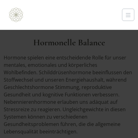
Hormonelle Balance
Hormone spielen eine entscheidende Rolle für unser
mentales, emotionales und körperliches
Wohlbefinden. Schilddrüsenhormone beeinflussen den
Stoffwechsel und unseren Energiehaushalt, während
Geschlechtshormone Stimmung, reproduktive
Gesundheit und kognitive Funktionen verbessern.
Nebennierenhormone erlauben uns adäquat auf
Stressreize zu reagieren. Ungleichgewichte in diesen
Systemen können zu verschiedenen
Gesundheitsproblemen führen, die die allgemeine
Lebensqualität beeinträchtigen.