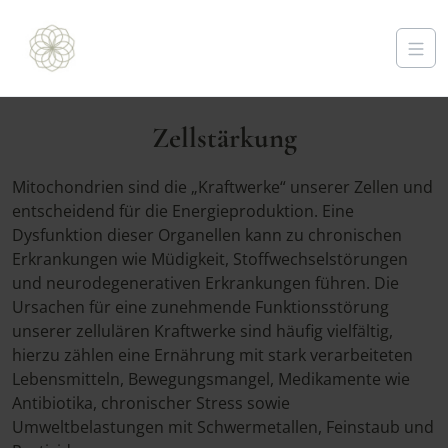
Zellstärkung
Mitochondrien sind die „Kraftwerke“ unserer Zellen und
entscheidend für die Energieproduktion. Eine
Dysfunktion dieser Organellen kann zu chronischen
Erkrankungen wie Müdigkeit, Stoffwechselstörungen
und neurodegenerativen Erkrankungen führen. Die
Ursachen für eine zunehmende Funktionsstörung
unserer zellulären Kraftwerke sind häufig vielfältig,
hierzu zählen eine Ernährung mit stark verarbeiteten
Lebensmitteln, Bewegungsmangel, Medikamente wie
Antibiotika, chronischer Stress sowie
Umweltbelastungen mit Schwermetallen, Feinstaub und