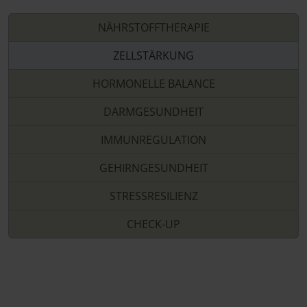
NÄHRSTOFFTHERAPIE
ZELLSTÄRKUNG
HORMONELLE BALANCE
DARMGESUNDHEIT
IMMUNREGULATION
GEHIRNGESUNDHEIT
STRESSRESILIENZ
CHECK-UP